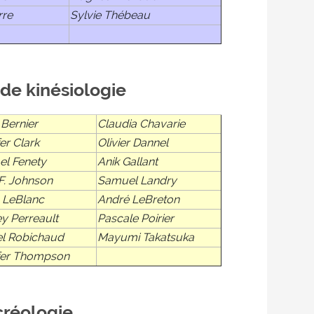
rre
Sylvie Thébeau
de kinésiologie
 Bernier
Claudia Chavarie
er Clark
Olivier Dannel
el Fenety
Anik Gallant
F. Johnson
Samuel Landry
n LeBlanc
André LeBreton
y Perreault
Pascale Poirier
l Robichaud
Mayumi Takatsuka
fer Thompson
créologie