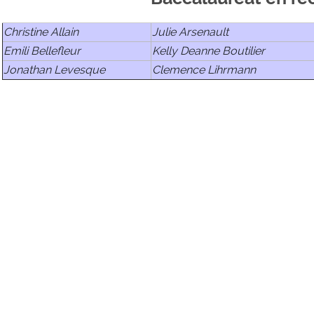
Christine Allain
Julie Arsenault
Emili Bellefleur
Kelly Deanne Boutilier
Jonathan Levesque
Clemence Lihrmann