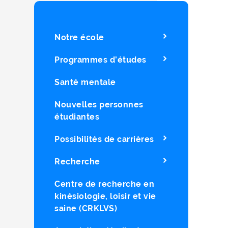
Notre école
Programmes d’études
Santé mentale
Nouvelles personnes
étudiantes
Possibilités de carrières
Recherche
Centre de recherche en
kinésiologie, loisir et vie
saine (CRKLVS)