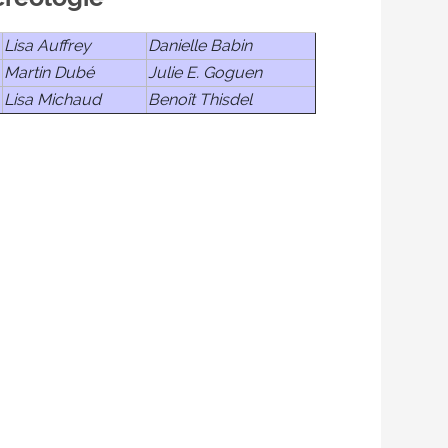
Lisa Auffrey
Danielle Babin
Martin Dubé
Julie E. Goguen
Lisa Michaud
Benoît Thisdel