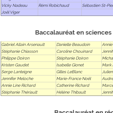
Vicky Nadeau
Rémi Robichaud
Sébastien St-Pie
Joël Viger
Baccalauréat en sciences 
Gabriel Allain Arsenault
Danielle Beaudoin
Annie
Stéphanie Chiasson
Caroline Chouinard
Jennif
Philippe Doiron
Stéphanie Doiron
Micha
Kristen Gaudet
Isabelle Gionet
Mark 
Serge Lanteigne
Gilles LeBlanc
Julie
Jennifer Meloche
Marie-France Noël
Audre
Annie Line Richard
Catherine Richard
Marce
Stéphanie Thériault
Hélène Thibault
Jenni
Baccalauréat en ré