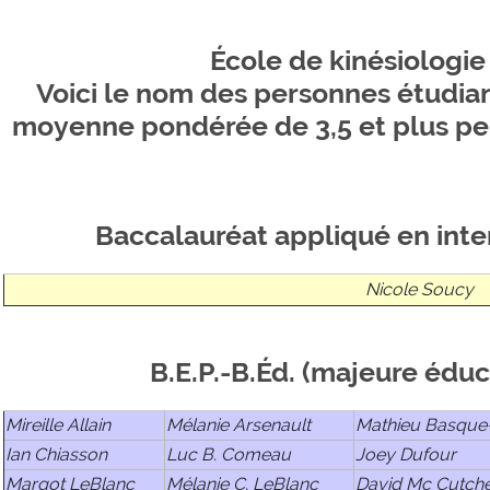
École de kinésiologie 
Voici le nom des personnes étudia
moyenne pondérée de 3,5 et plus pen
Baccalauréat appliqué en inte
Nicole Soucy
B.E.P.-B.Éd. (majeure édu
Mireille Allain
Mélanie Arsenault
Mathieu Basque-
Ian Chiasson
Luc B. Comeau
Joey Dufour
Margot LeBlanc
Mélanie C. LeBlanc
David Mc Cutch