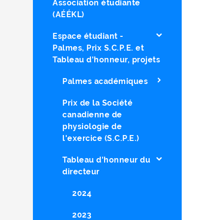
Association étudiante
(AÉÉKL)
Espace étudiant -
Palmes, Prix S.C.P.E. et
Tableau d'honneur, projets
Palmes académiques
Prix de la Société
canadienne de
physiologie de
l'exercice (S.C.P.E.)
Tableau d'honneur du
directeur
2024
2023