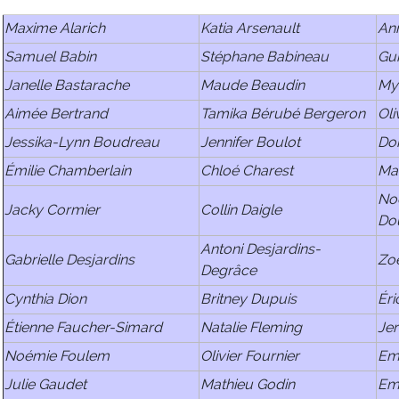
Maxime Alarich
Katia Arsenault
An
Samuel Babin
Stéphane Babineau
Gui
Janelle Bastarache
Maude Beaudin
My
Aimée Bertrand
Tamika Bérubé Bergeron
Oli
Jessika-Lynn Boudreau
Jennifer Boulot
Do
Émilie Chamberlain
Chloé Charest
Ma
No
Jacky Cormier
Collin Daigle
Do
Antoni Desjardins-
Gabrielle Desjardins
Zo
Degrâce
Cynthia Dion
Britney Dupuis
Éri
Étienne Faucher-Simard
Natalie Fleming
Je
Noémie Foulem
Olivier Fournier
Emi
Julie Gaudet
Mathieu Godin
Em