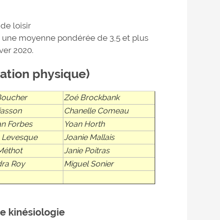
de loisir
u une moyenne pondérée de 3,5 et plus
ver 2020.
cation physique)
Boucher
Zoé Brockbank
iasson
Chanelle Comeau
an Forbes
Yoan Horth
 Levesque
Joanie Mallais
Méthot
Janie Poitras
dra Roy
Miguel Sonier
e kinésiologie