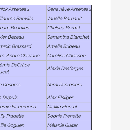
nick Arseneau
Geneviève Arseneau
llaume Banville
Janelle Barriault
riam Beaulieu
Chelsea Berdat
vier Bezeau
Samantha Blanchet
minic Brassard
Amélie Brideau
rc-André Chevarie
Caroline Chiasson
émie DeGrâce
Alexia Desforges
ucet
é Després
Remi Desrosiers
c Dupuis
Alex Elsliger
remie Fleurimond
Mélika Florent
ly Fradette
Sophie Frenette
ilie Goguen
Mélanie Guitar