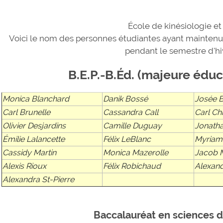
École de kinésiologie et 
Voici le nom des personnes étudiantes ayant mainten
pendant le semestre d'hi
B.E.P.-B.Éd. (majeure édu
Monica Blanchard
Danik Bossé
Josée 
Carl Brunelle
Cassandra Call
Carl Ch
Olivier Desjardins
Camille Duguay
Jonath
Émilie Lalancette
Félix LeBlanc
Myriam
Cassidy Martin
Monica Mazerolle
Jacob 
Alexis Rioux
Félix Robichaud
Alexan
Alexandra St-Pierre
Baccalauréat en sciences d