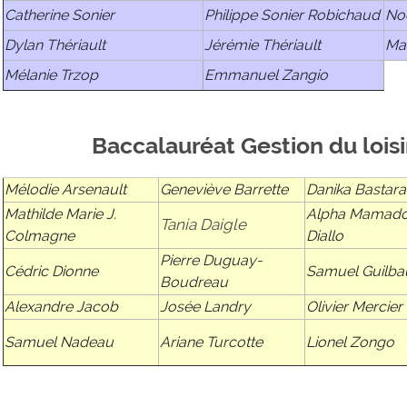
Catherine Sonier
Philippe Sonier Robichaud
No
Dylan Thériault
Jérémie Thériault
Maï
Mélanie Trzop
Emmanuel Zangio
Baccalauréat Gestion du loisi
Mélodie Arsenault
Geneviève Barrette
Danika Bastar
Mathilde Marie J.
Alpha Mamad
Tania Daigle
Colmagne
Diallo
Pierre Duguay-
Cédric Dionne
Samuel Guilba
Boudreau
Alexandre Jacob
Josée Landry
Olivier Mercier
Samuel Nadeau
Ariane Turcotte
Lionel Zongo