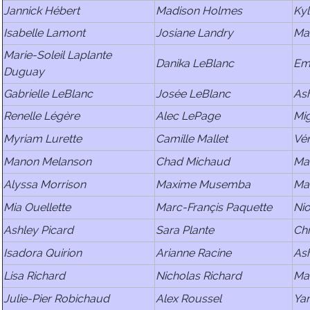
Jannick Hébert
Madison Holmes
Ky
Isabelle Lamont
Josiane Landry
Ma
Marie-Soleil Laplante
Danika LeBlanc
Em
Duguay
Gabrielle LeBlanc
Josée LeBlanc
As
Renelle Légère
Alec LePage
Mi
Myriam Lurette
Camille Mallet
Vé
Manon Melanson
Chad Michaud
Ma
Alyssa Morrison
Maxime Musemba
Mar
Mia Ouellette
Marc-Françis Paquette
Ni
Ashley Picard
Sara Plante
Chr
Isadora Quirion
Arianne Racine
Ash
Lisa Richard
Nicholas Richard
Maï
Julie-Pier Robichaud
Alex Roussel
Ya