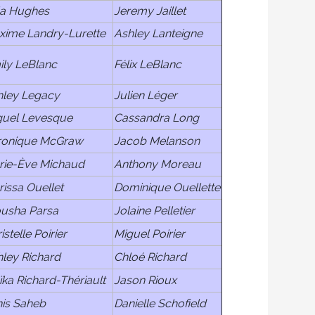
la Hughes
Jeremy Jaillet
xime Landry-Lurette
Ashley Lanteigne
ily LeBlanc
Félix LeBlanc
hley Legacy
Julien Léger
guel Levesque
Cassandra Long
ronique McGraw
Jacob Melanson
rie-Ève Michaud
Anthony Moreau
issa Ouellet
Dominique Ouellette
ousha Parsa
Jolaine Pelletier
istelle Poirier
Miguel Poirier
ley Richard
Chloé Richard
ka Richard-Thériault
Jason Rioux
nis Saheb
Danielle Schofield