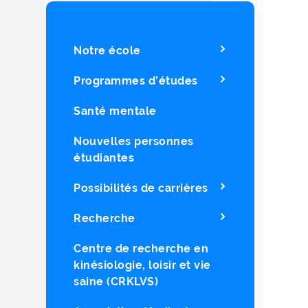
Notre école
Programmes d’études
Santé mentale
Nouvelles personnes
étudiantes
Possibilités de carrières
Recherche
Centre de recherche en
kinésiologie, loisir et vie
saine (CRKLVS)