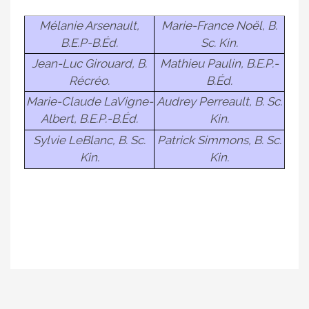
Mélanie Arsenault,
Marie-France Noël, B.
B.E.P-B.Éd.
Sc. Kin.
Jean-Luc Girouard, B.
Mathieu Paulin, B.E.P.-
Récréo.
B.Éd.
Marie-Claude LaVigne-
Audrey Perreault, B. Sc.
Albert, B.E.P.-B.Éd.
Kin.
Sylvie LeBlanc, B. Sc.
Patrick Simmons, B. Sc.
Kin.
Kin.