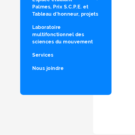
Palmes, Prix S.C.P.E. et
Tableau d'honneur, projets
Laboratoire
multifonctionnel des
sciences du mouvement
Services
Nous joindre