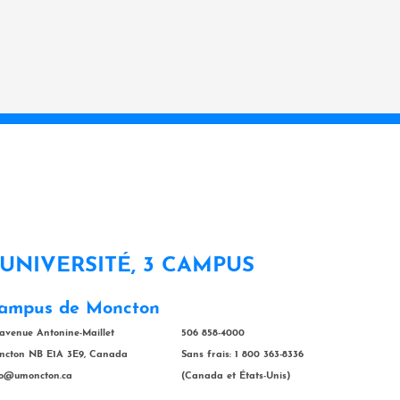
 UNIVERSITÉ, 3 CAMPUS
ampus de Moncton
 avenue Antonine-Maillet
506 858-4000
ncton NB E1A 3E9, Canada
Sans frais: 1 800 363-8336
fo@umoncton.ca
(Canada et États-Unis)