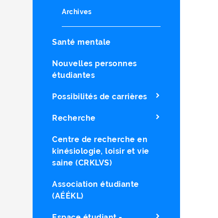
Archives
Santé mentale
Nouvelles personnes
étudiantes
Possibilités de carrières
Recherche
Centre de recherche en
kinésiologie, loisir et vie
saine (CRKLVS)
Association étudiante
(AÉÉKL)
Espace étudiant -