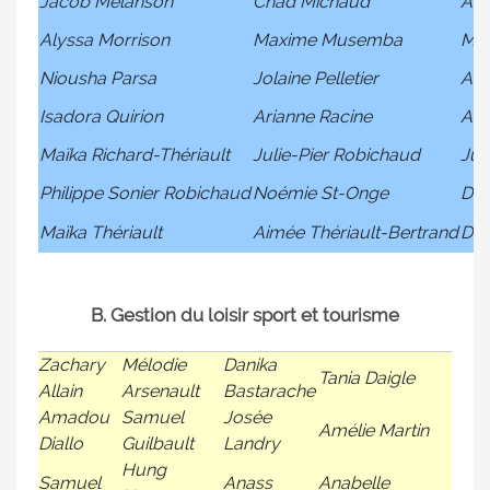
Jacob Melanson
Chad Michaud
Ari
Alyssa Morrison
Maxime Musemba
Mar
Niousha Parsa
Jolaine Pelletier
Ash
Isadora Quirion
Arianne Racine
Ash
Maïka Richard-Thériault
Julie-Pier Robichaud
Jul
Philippe Sonier Robichaud
Noémie St-Onge
Dyl
Maïka Thériault
Aimée Thériault-Bertrand
Dom
B. Gestion du loisir sport et tourisme
Zachary
Mélodie
Danika
Tania Daigle
Allain
Arsenault
Bastarache
Amadou
Samuel
Josée
Amélie Martin
Diallo
Guilbault
Landry
Hung
Samuel
Anass
Anabelle