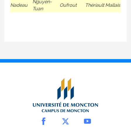
Nguyen-
Nadeau
Oufrout
Thériault Mallais
Tuan