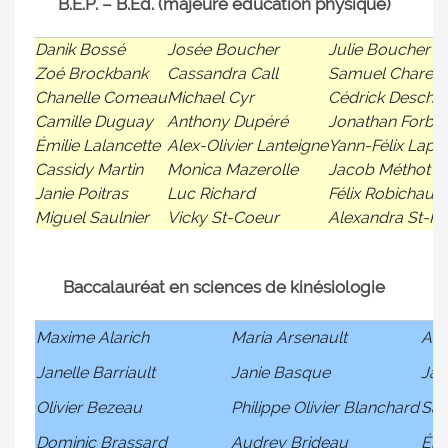
B.E.P. – B.Éd. (majeure éducation physique)
Danik Bossé
Josée Boucher
Julie Boucher
Zoé Brockbank
Cassandra Call
Samuel Charest
Chanelle Comeau
Michael Cyr
Cédrick Deschê
Camille Duguay
Anthony Dupéré
Jonathan Forbe
Émilie Lalancette
Alex-Olivier Lanteigne
Yann-Félix Lapo
Cassidy Martin
Monica Mazerolle
Jacob Méthot
Janie Poitras
Luc Richard
Félix Robichaud
Miguel Saulnier
Vicky St-Coeur
Alexandra St-Pi
Baccalauréat en sciences de kinésiologie
Maxime Alarich
Maria Arsenault
Ann
Janelle Barriault
Janie Basque
Jan
Olivier Bezeau
Philippe Olivier Blanchard
Sam
Dominic Brassard
Audrey Brideau
Émi