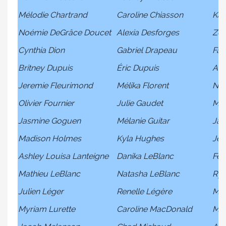
Mélodie Chartrand
Caroline Chiasson
Kait
Noémie DeGrâce Doucet
Alexia Desforges
Zoé
Cynthia Dion
Gabriel Drapeau
Fan
Britney Dupuis
Éric Dupuis
Ale
Jeremie Fleurimond
Mélika Florent
Nic
Olivier Fournier
Julie Gaudet
Mar
Jasmine Goguen
Mélanie Guitar
Jan
Madison Holmes
Kyla Hughes
Jer
Ashley Louisa Lanteigne
Danika LeBlanc
Fél
Mathieu LeBlanc
Natasha LeBlanc
Rya
Julien Léger
Renelle Légère
Mig
Myriam Lurette
Caroline MacDonald
Max