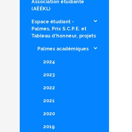
Association étudiante
(AÉÉKL)
Espace étudiant -
Palmes, Prix S.C.P.E. et
Tableau d'honneur, projets
Palmes académiques
2024
2023
2022
2021
2020
2019