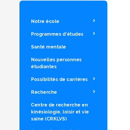
Notre école
Programmes d’études
Santé mentale
Nouvelles personnes
étudiantes
Possibilités de carrières
Recherche
Centre de recherche en
kinésiologie, loisir et vie
saine (CRKLVS)