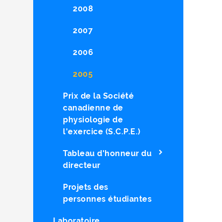
2008
2007
2006
2005
Prix de la Société
canadienne de
physiologie de
l'exercice (S.C.P.E.)
Tableau d'honneur du
directeur
Projets des
personnes étudiantes
Laboratoire