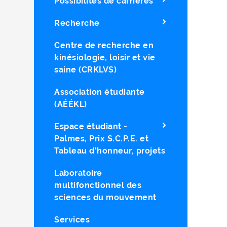
Possibilités de carrières
Recherche
Centre de recherche en
kinésiologie, loisir et vie
saine (CRKLVS)
Association étudiante
(AÉÉKL)
Espace étudiant -
Palmes, Prix S.C.P.E. et
Tableau d'honneur, projets
Laboratoire
multifonctionnel des
sciences du mouvement
Services