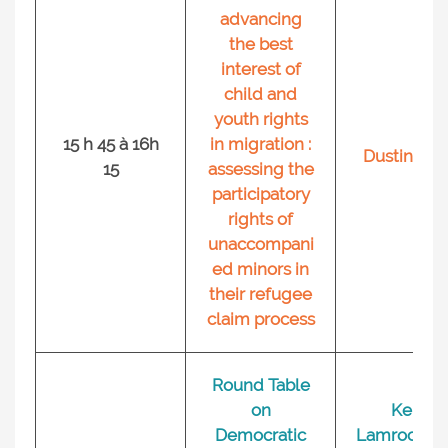
advancing
the best
interest of
child and
youth rights
15 h 45 à 16h
in migration :
Dustin Ciu
15
assessing the
participatory
rights of
unaccompani
ed minors in
their refugee
claim process
Round Table
on
Kelly
Democratic
Lamrock,Pa