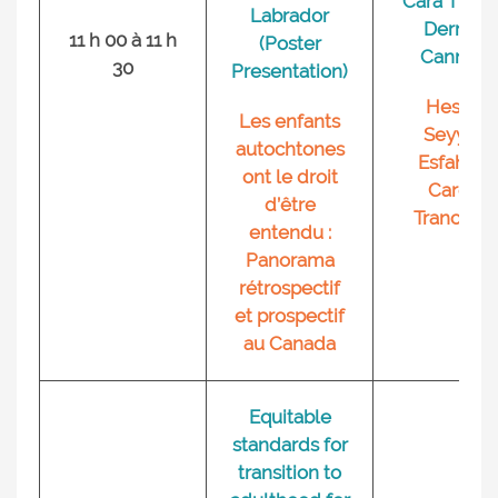
Cara Thom
Labrador
Dermot
11 h 00 à 11 h
(Poster
Canning
30
Presentation)
Hesam
Les enfants
Seyyed
autochtones
Esfahani,
ont le droit
Carole
d’être
Tranchan
entendu :
Panorama
rétrospectif
et prospectif
au Canada
Equitable
standards for
transition to