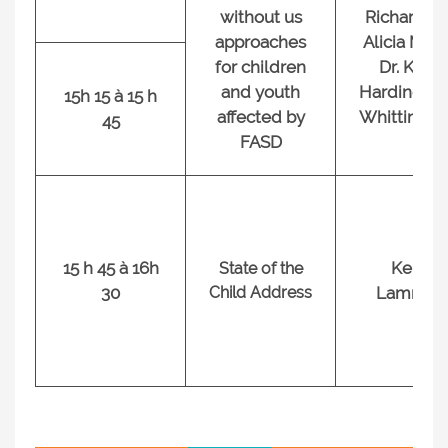
without us
Richardso
approaches
Alicia Mun
for children
Dr. Kelly
and youth
Harding, Li
15h 15 à 15 h
affected by
Whittingh
45
FASD
15 h 45 à 16h
Kelly
State of the
30
Child Address
Lamrock