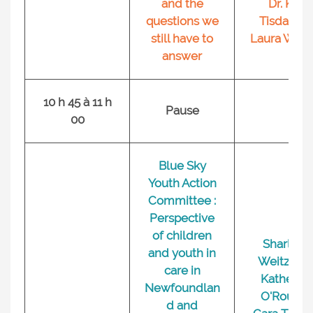
and the
Dr. Kay
questions we
Tisdall, Dr
still have to
Laura Wrigh
answer
10 h 45 à 11 h
Pause
00
Blue Sky
Youth Action
Committee :
Perspective
of children
Sharlene
and youth in
Weitzman
care in
Katherin
Newfoundlan
O'Rourke
d and