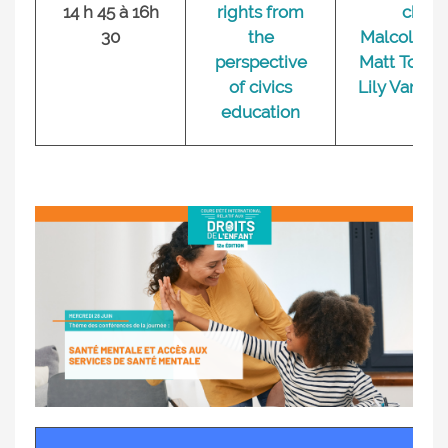
14 h 45 à 16h
rights from
ck
30
the
Malcolmso
perspective
Matt Toner 
of civics
Lily Van Be
education