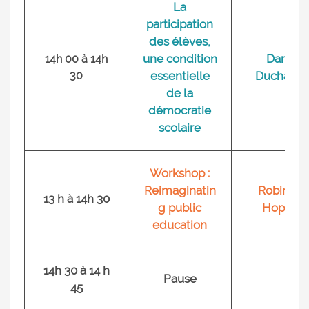
La
participation
des élèves,
une condition
Daniel
14h 00 à 14h
30
essentielle
Ducharm
de la
démocratie
scolaire
Workshop :
Reimaginatin
Robin Liu
13 h à 14h 30
g public
Hopson
education
14h 30 à 14 h
Pause
45