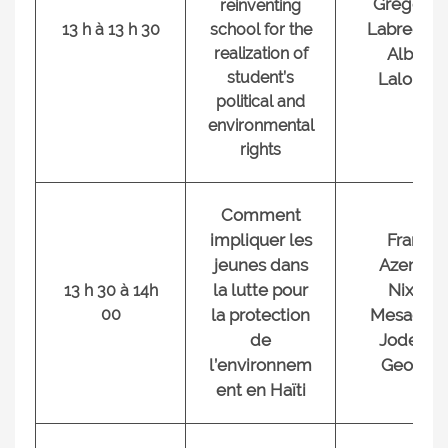
Grégoire
reinventing
Labrecque
13 h à 13 h 30
school for the
realization of
Albert
student’s
Lalonde
political and
environmental
rights
Comment
impliquer les
Frantz
jeunes dans
Azemar,
la lutte pour
Nixon
13 h 30 à 14h
00
la protection
Mesadieu
de
Jodelyn
l’environnem
George
ent en Haïti