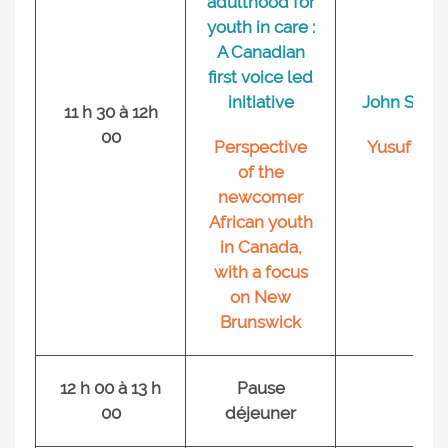
adulthood for
youth in care :
A Canadian
first voice led
initiative
John Shar
11 h 30 à 12h
00
Perspective
Yusuf Shir
of the
newcomer
African youth
in Canada,
with a focus
on New
Brunswick
12 h 00 à 13 h
Pause
00
déjeuner