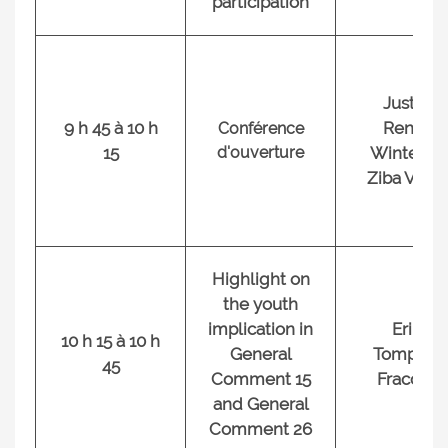
participation
Justice
9 h 45 à 10 h
Renate
Conférence
15
d'ouverture
Winter, Dr
Ziba Vaghr
Highlight on
the youth
implication in
Erika
10 h 15 à 10 h
General
Tompkins
45
Comment 15
Fraccaro
and General
Comment 26