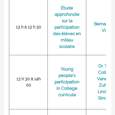
Étude
approfondie
sur la
Bernard D
13 h à 13 h 30
participation
Vos
des élèves en
milieu
scolaire
Dr. Tara
Young
Collins,
people’s
Vanessa
13 h 30 à 14h
participation
00
Zufelt,
in College
Lindsay
curricula
Sinclair