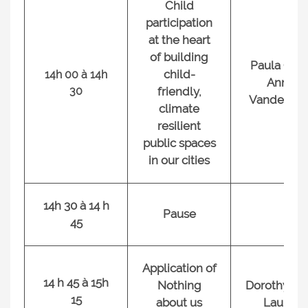
Child
participation
at the heart
of building
Paula Gall
child-
14h 00 à 14h
Annie
30
friendly,
Vandenbe
climate
resilient
public spaces
in our cities
14h 30 à 14 h
Pause
45
Application of
14 h 45 à 15h
Nothing
Dorothy Rei
15
about us
Lauren