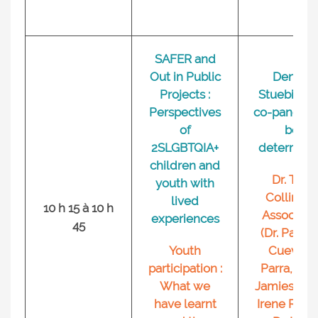
SAFER and
Out in Public
Dennis
Projects :
Stuebing +
Perspectives
co-panelist
of
be
2SLGBTQIA+
determin
children and
Dr. Tara
youth with
Collins, &
lived
10 h 15 à 10 h
Associate
experiences
45
(Dr. Patrici
Youth
Cuevas-
participation :
Parra, Luc
What we
Jamieson, D
have learnt
Irene Rizzin