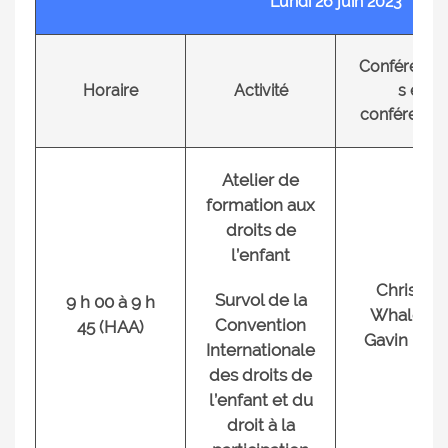
Lundi 26 juin 2023
Conférenciè
Horaire
Activité
s et
conférencie
Atelier de
formation aux
droits de
l’enfant
Christian
Survol de la
9 h 00 à 9 h
Whalen e
Convention
45 (HAA)
Gavin Kot
Internationale
des droits de
l’enfant et du
droit à la