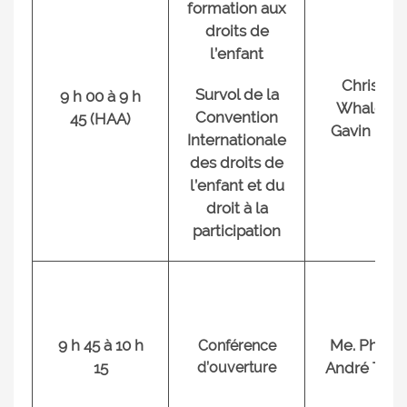
formation aux
droits de
l’enfant
Christian
Survol de la
9 h 00 à 9 h
Whalen e
Convention
45 (HAA)
Gavin Kot
Internationale
des droits de
l’enfant et du
droit à la
participation
9 h 45 à 10 h
Me. Philip
Conférence
15
d’ouverture
André Tessi