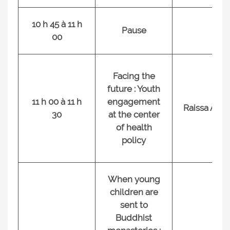
10 h 45 à 11 h
Pause
00
Facing the
future : Youth
11 h 00 à 11 h
engagement
Raissa Ama
30
at the center
of health
policy
When young
children are
sent to
Buddhist