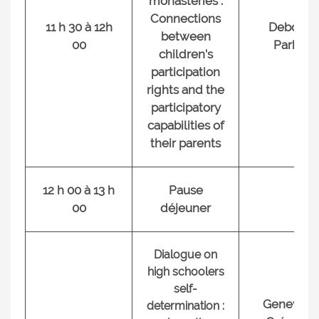
monasteries :
Connections
11 h 30 à 12h
Deborah
between
00
Parkes
children’s
participation
rights and the
participatory
capabilities of
their parents
12 h 00 à 13 h
Pause
00
déjeuner
Dialogue on
high schoolers
self-
Genevièv
determination :