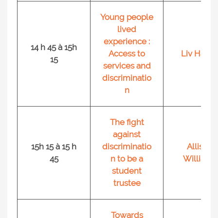
Young people
lived
experience :
14 h 45 à 15h
Access to
Liv Hach
15
services and
discriminatio
n
The fight
against
15h 15 à 15 h
discriminatio
Allison
45
n to be a
Williams
student
trustee
Towards