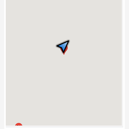
4. Ceps Louis-J.-
Robichaud
5. Pavillon des arts
6. Pavillon des
sciences de
l’environnement
7. Église Notre-
Dame-d’Acadie
8. Pavillon Jean-
17
Cadieux
9. Faculté
d’ingénierie
10. Résidence
Lafrance
11. Maison Massey
12. Pavillon Adrien-J.-
Cormier
13. Pavillon Clément-
Cormier
14. Pavillon
Jacqueline-
Bouchard
21