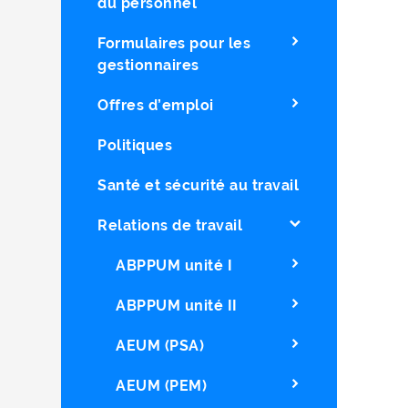
du personnel
Formulaires pour les
gestionnaires
Offres d’emploi
Politiques
Santé et sécurité au travail
Relations de travail
ABPPUM unité I
ABPPUM unité II
AEUM (PSA)
AEUM (PEM)