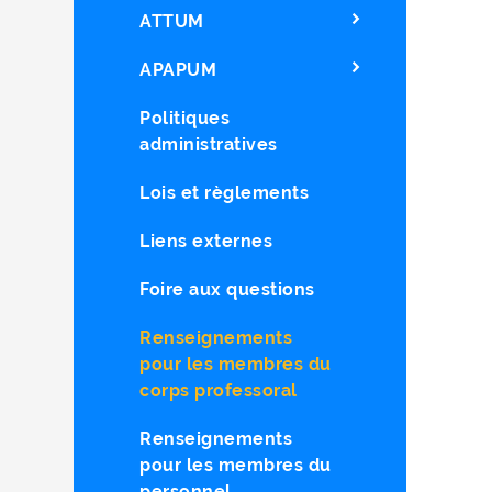
ATTUM
APAPUM
Politiques
administratives
Lois et règlements
Liens externes
Foire aux questions
Renseignements
pour les membres du
corps professoral
Renseignements
pour les membres du
personnel