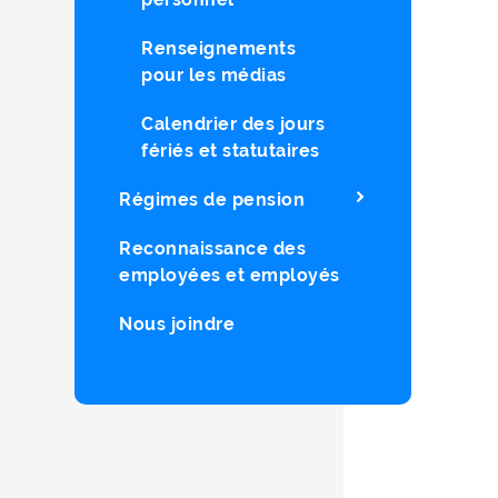
Renseignements
pour les médias
Calendrier des jours
fériés et statutaires
Régimes de pension
Reconnaissance des
employées et employés
Nous joindre