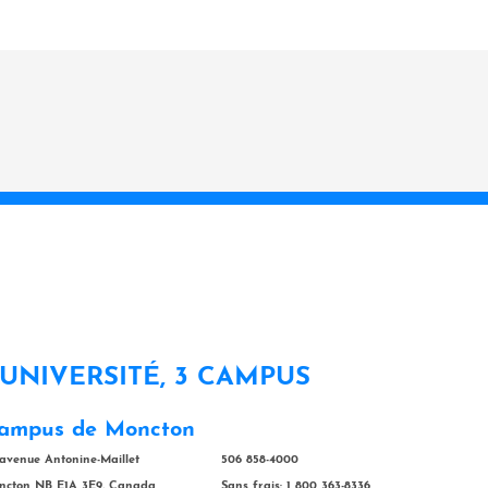
 UNIVERSITÉ, 3 CAMPUS
ampus de Moncton
 avenue Antonine-Maillet
506 858-4000
ncton NB E1A 3E9, Canada
Sans frais: 1 800 363-8336