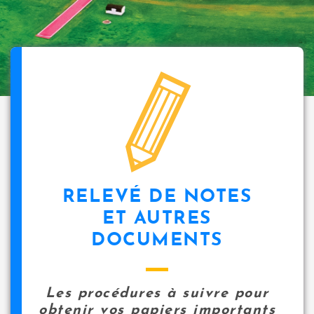
i
p
a
l
icon
RELEVÉ DE NOTES
ET AUTRES
DOCUMENTS
Les procédures à suivre pour
obtenir vos papiers importants