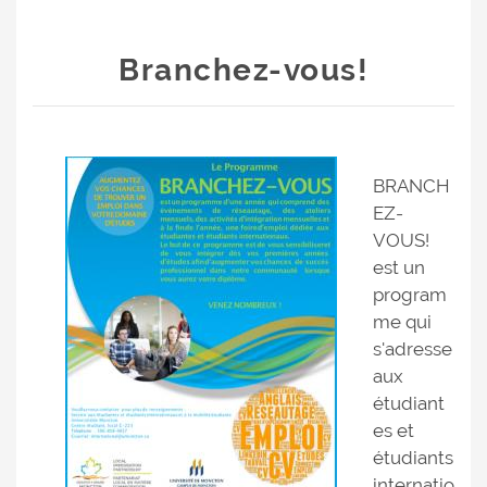
Branchez-vous!
BRANCH
EZ-
VOUS!
est un
program
me qui
s'adresse
aux
étudiant
es et
étudiants
internatio