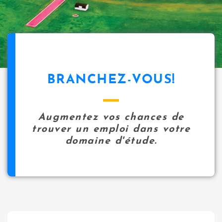
i
p
a
l
icon
BRANCHEZ-VOUS!
Augmentez vos chances de
trouver un emploi dans votre
domaine d'étude.