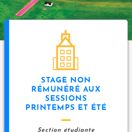
i
p
a
l
icon
STAGE NON
RÉMUNÉRÉ AUX
SESSIONS
PRINTEMPS ET ÉTÉ
Section étudiante