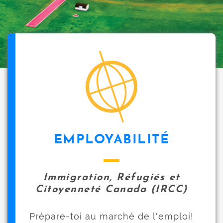
i
p
a
l
icon
EMPLOYABILITÉ
Immigration, Réfugiés et
Citoyenneté Canada (IRCC)
Prépare-toi au marché de l'emploi!