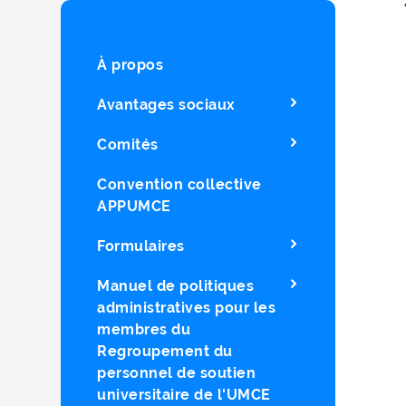
À propos
Avantages sociaux
Comités
Convention collective
APPUMCE
Formulaires
Manuel de politiques
administratives pour les
membres du
Regroupement du
personnel de soutien
universitaire de l'UMCE