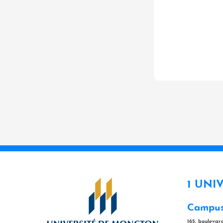
1 UNI
Campus
165, bouleva