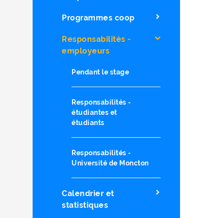
Programmes coop
Responsabilités -
employeurs
Pendant le stage
Responsabilités -
étudiantes et
étudiants
Responsabilités -
Université de Moncton
Calendrier et
statistiques