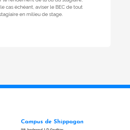
t le cas échéant, aviser le BEC de tout
agiaire en milieu de stage.
Campus de Shippagan
218, boulevard J.-D.-Gauthier