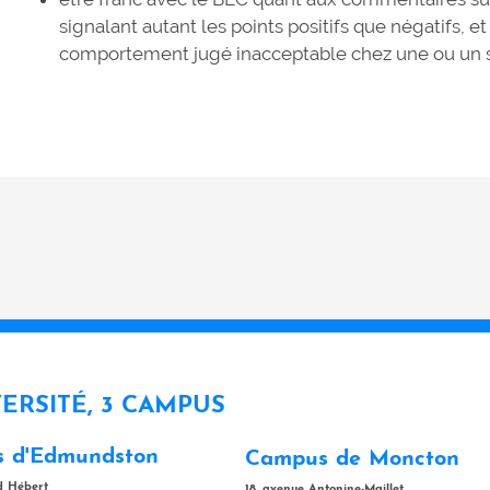
signalant autant les points positifs que négatifs, e
comportement jugé inacceptable chez une ou un st
VERSITÉ, 3 CAMPUS
 d'Edmundston
Campus de Moncton
rd Hébert
18, avenue Antonine-Maillet