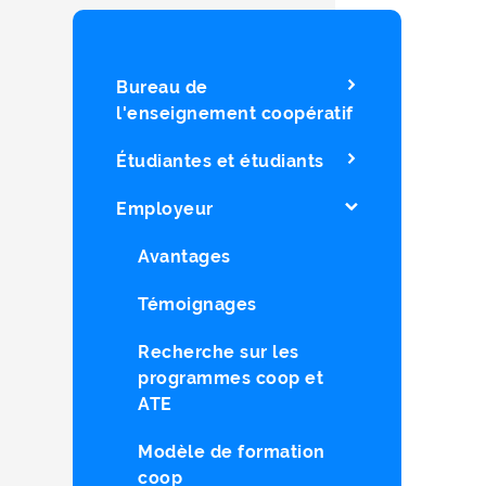
Bureau de
l'enseignement coopératif
Étudiantes et étudiants
Employeur
Avantages
Témoignages
Recherche sur les
programmes coop et
ATE
Modèle de formation
coop