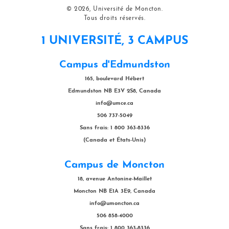
© 2026, Université de Moncton.
Tous droits réservés.
1 UNIVERSITÉ, 3 CAMPUS
Campus d'Edmundston
165, boulevard Hébert
Edmundston NB E3V 2S8, Canada
info@umce.ca
506 737-5049
Sans frais: 1 800 363-8336
(Canada et États-Unis)
Campus de Moncton
18, avenue Antonine-Maillet
Moncton NB E1A 3E9, Canada
info@umoncton.ca
506 858-4000
Sans frais: 1 800 363-8336