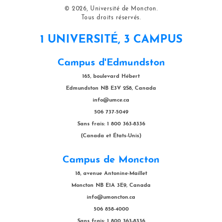
© 2026, Université de Moncton.
Tous droits réservés.
1 UNIVERSITÉ, 3 CAMPUS
Campus d'Edmundston
165, boulevard Hébert
Edmundston NB E3V 2S8, Canada
info@umce.ca
506 737-5049
Sans frais: 1 800 363-8336
(Canada et États-Unis)
Campus de Moncton
18, avenue Antonine-Maillet
Moncton NB E1A 3E9, Canada
info@umoncton.ca
506 858-4000
Sans frais: 1 800 363-8336