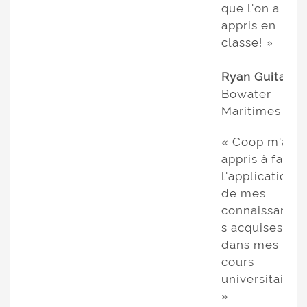
que l'on a
appris en
classe! »
Ryan Guitard
Bowater
Maritimes
« Coop m'a
appris à faire
l'application
de mes
connaissance
s acquises
dans mes
cours
universitaires.
»