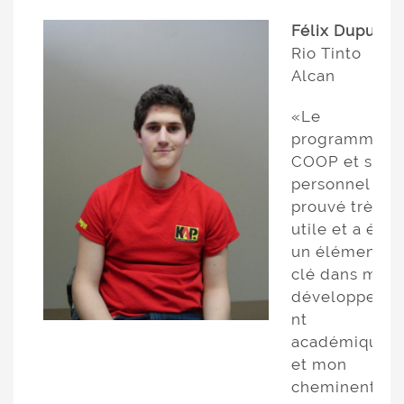
Félix Dupuis
Rio Tinto
Alcan
«Le
programme
COOP et son
personnel m’a
prouvé très
utile et a été
un élément
clé dans mon
développeme
nt
académique
et mon
cheminent de