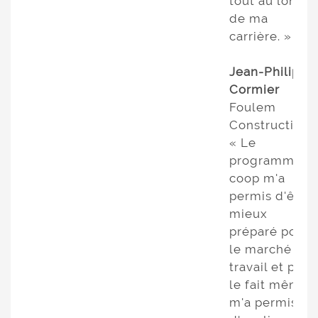
tout au long
de ma
carrière. »
Jean-Philippe
Cormier
Foulem
Construction
« Le
programme
coop m'a
permis d'être
mieux
préparé pour
le marché du
travail et par
le fait même
m'a permis