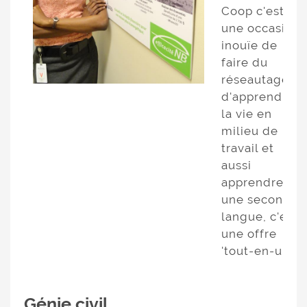
Coop c'est
une occasion
inouïe de
faire du
réseautage,
d'apprendre
la vie en
milieu de
travail et
aussi
apprendre
une seconde
langue, c'est
une offre
'tout-en-un' !»
Génie civil