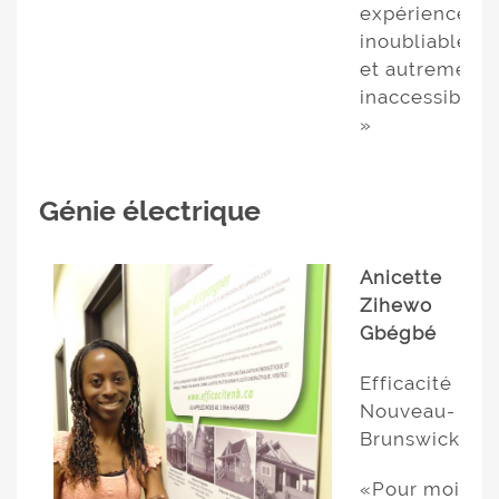
expériences
inoubliables
et autrement
inaccessibles.
»
Génie électrique
Anicette
Zihewo
Gbégbé
Efficacité
Nouveau-
Brunswick
«Pour moi,