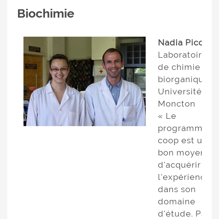
Biochimie
Nadia Picot
Laboratoire
de chimie
biorganique,
Université de
Moncton
« Le
programme
coop est un
bon moyen
d'acquérir de
l'expérience
dans son
domaine
d'étude. Par