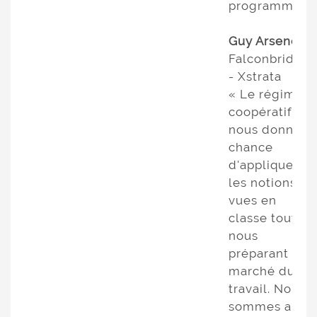
programme! »
Guy Arseneau
Falconbridge
- Xstrata
« Le régime
coopératif
nous donne la
chance
d'appliquer
les notions
vues en
classe tout en
nous
préparant au
marché du
travail. Nous
sommes ainsi