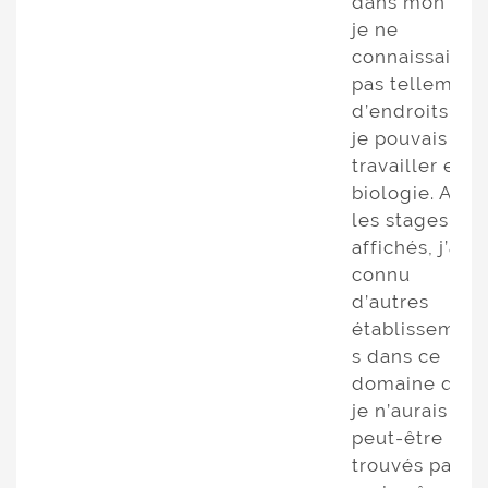
dans mon cas,
je ne
connaissais
pas tellement
d’endroits où
je pouvais
travailler en
biologie. Avec
les stages
affichés, j’ai
connu
d’autres
établissement
s dans ce
domaine que
je n’aurais
peut-être pas
trouvés par