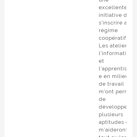
excellente
initiative de
s'inscrire au
régime
coopératif.
Les ateliers,
l'information
et
l'apprentissag
e en milieu
de travail
m'ont permis
de
développer
plusieurs
aptitudes qui
m'aideront