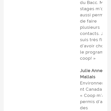
du Bacc. Mes
stages m’ont
aussi permis
de faire
plusieurs
contacts. Je
suis très fière
d’avoir choisi
le programme
coop! »
Julie Anne
Mallais
Environneme
nt Canada
« Coop m'a
permis d'avoir
des