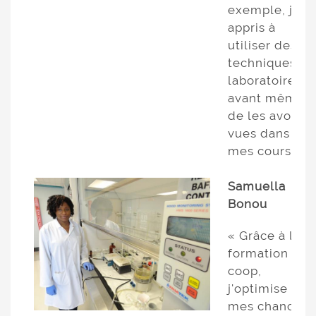
exemple, j'ai
appris à
utiliser des
techniques de
laboratoire
avant même
de les avoir
vues dans
mes cours. »
Samuella
Bonou
« Grâce à la
formation
coop,
j'optimise
mes chances