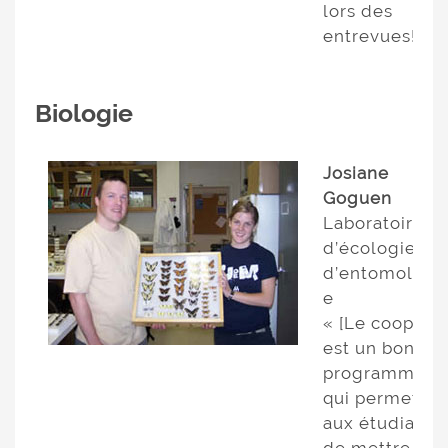
lors des
entrevues! »
Biologie
Josiane
Goguen
Laboratoire
d’écologie et
d’entomologi
e
« [Le coop]
est un bon
programme
qui permet
aux étudiants