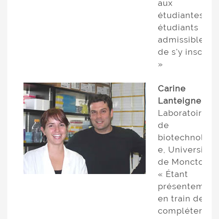
aux
étudiantes et
étudiants
admissibles
de s'y inscrire.
»
Carine
Lanteigne
Laboratoire
de
biotechnologi
e, Université
de Moncton
« Étant
présentement
en train de
compléter