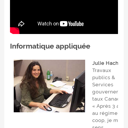
Informatique appliquée
Julie Haché
Travaux
publics &
Services
gouvernemen
taux Canada
« Après 3 ans
au régime
coop, je me
sens