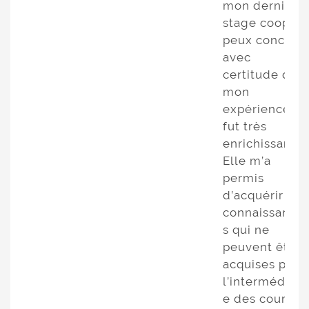
mon dernier
stage coop, je
peux conclure
avec
certitude que
mon
expérience
fut très
enrichissante.
Elle m’a
permis
d’acquérir des
connaissance
s qui ne
peuvent être
acquises par
l’intermédiair
e des cours