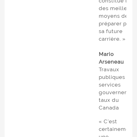
constitue l'un
des meilleurs
moyens de se
préparer pour
sa future
carrière. »
Mario
Arseneau
Travaux
publiques et
services
gouvernemen
taux du
Canada
« C'est
certainement
une