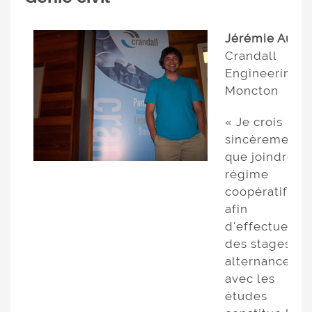
Jérémie Aubé
Crandall
Engineering,
Moncton
« Je crois
sincèrement
que joindre le
régime
coopératif
afin
d'effectuer
des stages en
alternance
avec les
études