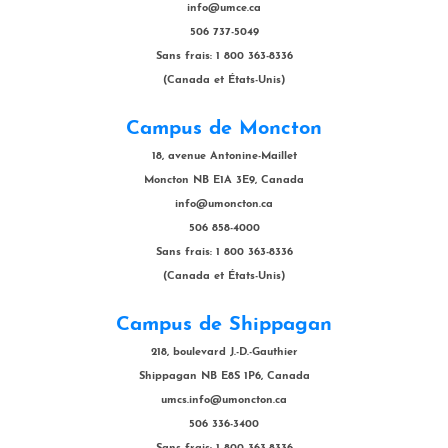
info@umce.ca
506 737-5049
Sans frais: 1 800 363-8336
(Canada et États-Unis)
Campus de Moncton
18, avenue Antonine-Maillet
Moncton NB E1A 3E9, Canada
info@umoncton.ca
506 858-4000
Sans frais: 1 800 363-8336
(Canada et États-Unis)
Campus de Shippagan
218, boulevard J.-D.-Gauthier
Shippagan NB E8S 1P6, Canada
umcs.info@umoncton.ca
506 336-3400