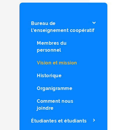
Bureau de
l'enseignement coopératif
Membres du
personnel
Vision et mission
Historique
Organigramme
Comment nous
joindre
Étudiantes et étudiants