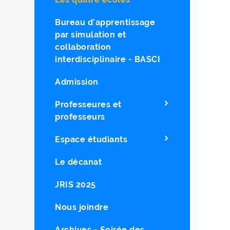
Bureau d’apprentissage
par simulation et
collaboration
interdisciplinaire - BASCI
Admission
Professeures et
professeurs
Espace étudiants
Le décanat
JRIS 2025
Nous joindre
Archives - Soirée des