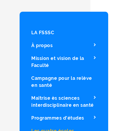
LA FSSSC
À propos
Mission et vision de la
Faculté
Campagne pour la relève
en santé
Maîtrise ès sciences
interdisciplinaire en santé
Programmes d'études
Les quatre écoles