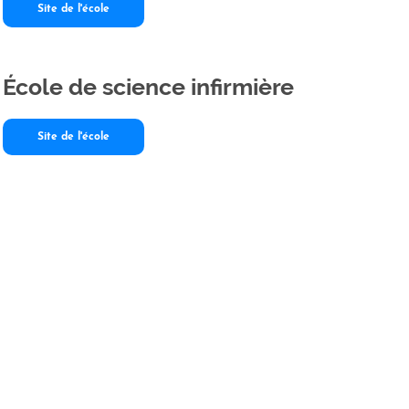
Site de l'école
École de science infirmière
Site de l'école