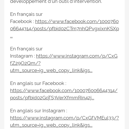
développement d’un outil d’intervention.
En français sur
Facebook :
https://www.facebook.com/1000760
06644314/posts/pfbid02CTm7nhQPvgxixnKSXp
...
En français sur
Instagram :
https://www.instagram.com/p/CxG
fZ29O2Qm/?
utm_source=ig_web_copy_link&igs...
En anglais sur Facebook :
https://www.facebook.com/100076006644314/
posts/pfbid02GqTS3VerXfmmRin42j...
En anglais sur Instagram :
https://www.instagram.com/p/CxGfVMEul33/?
utm_source=ig_web_copy_link&igs...