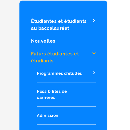
Étudiantes et étudiants
au baccalauréat
Nouvelles
Futurs étudiantes et
étudiants
Programmes d’études
Possibilités de
carrières
Admission