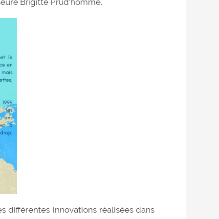
sseure Brigitte Prud’homme.
s différentes innovations réalisées dans