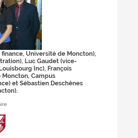
 finance, Université de Moncton),
tration),
Luc Gaudet (vice-
Louisbourg Inc), François
de Moncton, Campus
ance) et Sébastien Deschênes
cton).
ire