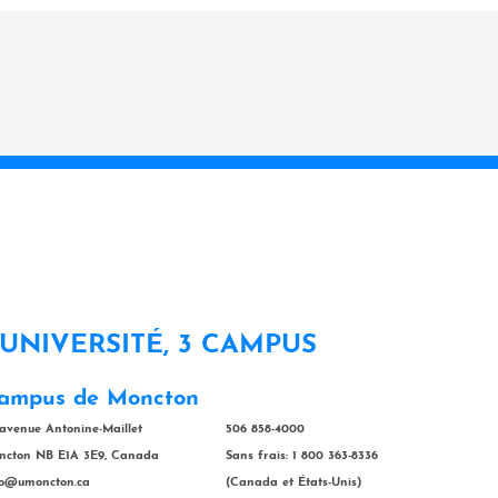
 UNIVERSITÉ, 3 CAMPUS
ampus de Moncton
 avenue Antonine-Maillet
506 858-4000
ncton NB E1A 3E9, Canada
Sans frais: 1 800 363-8336
fo@umoncton.ca
(Canada et États-Unis)