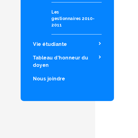
Les
gestionnaires 2010-
2011
Vie étudiante
Tableau d'honneur du
doyen
Nous joindre