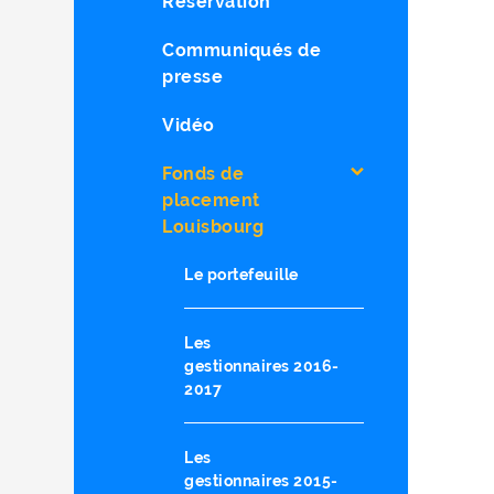
Réservation
Communiqués de
presse
Vidéo
Fonds de
placement
Louisbourg
Le portefeuille
Les
gestionnaires 2016-
2017
Les
gestionnaires 2015-