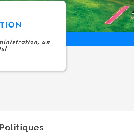
ATION
inistration, un
x!
Politiques