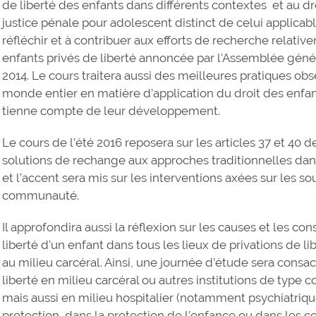
de liberté des enfants dans différents contextes et au d
justice pénale pour adolescent distinct de celui applicable
réfléchir et à contribuer aux efforts de recherche relativ
enfants privés de liberté annoncée par l'Assemblée gén
2014. Le cours traitera aussi des meilleures pratiques ob
monde entier en matière d’application du droit des enfan
tienne compte de leur développement.
Le cours de l’été 2016 reposera sur les articles 37 et 40 de
solutions de rechange aux approches traditionnelles dan
et l’accent sera mis sur les interventions axées sur les so
communauté.
Il approfondira aussi la réflexion sur les causes et les c
liberté d’un enfant dans tous les lieux de privations de l
au milieu carcéral. Ainsi, une journée d’étude sera cons
liberté en milieu carcéral ou autres institutions de type co
mais aussi en milieu hospitalier (notamment psychiatrique
protection, dans la protection de l’enfance ou dans les c