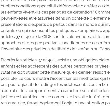
quelles conditions apparaît-il défendable d’arrêter ou
les enfants vivent-ils ces périodes de détention? Commen
peuvent-elles être assurées dans un contexte d’enferm
présentations d’experts de partout dans le monde qui inve
enfants ou qui recensent les pratiques exemplaires d’appl
articles 37 et 40 de la CIDE sont les bienvenues, et les p
approches et des perspectives canadiennes de ces même
l’inventaire des privations de liberté des enfants au Can
D’après les articles 37 et 40, il existe une obligation claire
enfants et les adolescents des autres personnes privées d
l’État ne doit utiliser cette mesure qu’en dernier ressort
possible. Le cours mettra l’accent sur les méthodes qui fac
ont pour objectif de rediriger les adolescents vers la famille
à autrui et les comportements à caractère social et éduc
justice restauratrice, en ce compris le travail d’intérêt gé
restauratrice, feront également l’objet d’une attention par