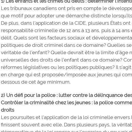
1) Les enfants et les crimes ou délits : déterminer l’intent
Les tribunaux canadiens ont pris en compte le développe
que motif pour adopter une démarche distincte lorsqu’il
De plus, dans l’application de la CIDE, plusieurs États o
responsabilité criminelle de 12 ans à 13 ans, puis à 14 ans 
délit. Quels sont les facteurs sociaux et développementa
politiques de droit criminel dans ce domaine? Quelles sera
véritable de l’enfant? Quelle devrait être la limite d’âge 
universelles des droits de l’enfant dans ce domaine? Com
réformes législatives ou les politiques publiques? Il s’agit
en charge qui est proposée/imposée aux jeunes qui comme
dessous de cet âge minimum.
2) Un défi pour la police : lutter contre la délinquance de
Contrôler la criminalité chez les jeunes : la police com
droits
Les poursuites et l’application de la loi criminelle enver
finissent souvent avec elle. Dans plusieurs pays, la vérit
démocratique de la loi repose sur l'exercice du pouvoir d