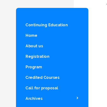
Continuing Education
Home
About us
Registration
Program
Credited Courses
Call for proposal
Archives