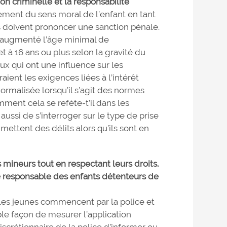
ion criminelle et la responsabilité
ment du sens moral de l’enfant en tant
s doivent prononcer une sanction pénale.
nt augmenté l’âge minimal de
et à 16 ans ou plus selon la gravité du
ux qui ont une influence sur les
ient les exigences liées à l’intérêt
normalisée lorsqu’il s’agit des normes
ment cela se refète-t’il dans les
 aussi de s’interroger sur le type de prise
ttent des délits alors qu’ils sont en
s mineurs tout en respectant leurs droits.
me responsable des enfants détenteurs de
s les jeunes commencent par la police et
able façon de mesurer l’application
iscrétionnaire de la police d’informer ou