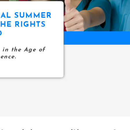
NAL SUMMER
HE RIGHTS
D
s in the Age of
gence.