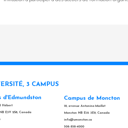
VERSITÉ, 3 CAMPUS
 d'Edmundston
Campus de Moncton
rd Hébert
18, avenue Antonine-Maillet
NB E3V 2S8, Canada
Moncton NB E1A 3E9, Canada
a
info@umoncton.ca
506 858-4000