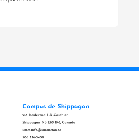
Campus de Shippagan
218, boulevard J.-D.-Gauthier
Shippagan NB E8S 1P6, Canada
umcs.info@umoncton.ca
506 336-3400