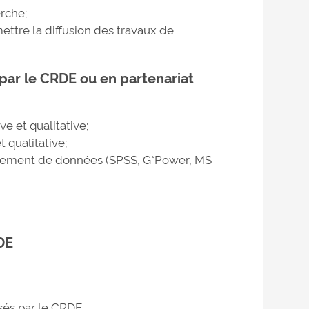
erche;
ttre la diffusion des travaux de
par le CRDE ou en partenariat
e et qualitative;
 qualitative;
traitement de données (SPSS, G*Power, MS
RDE
isés par le CRDE.