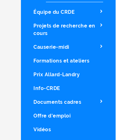
Équipe du CRDE
Projets de recherche en
cours
Causerie-midi
Formations et ateliers
Prix Allard-Landry
Info-CRDE
Documents cadres
Offre d'emploi
Vidéos