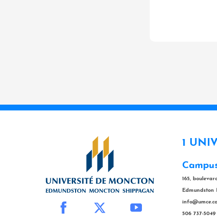
1 UNI
Campus
165, bouleva
Edmundston 
info@umce.c
506 737-5049