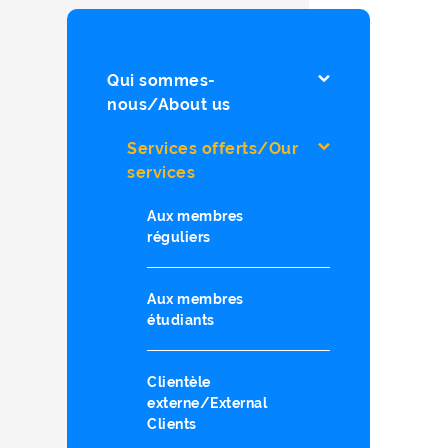
Qui sommes-
nous/About us
Services offerts/Our
services
Aux membres
réguliers
Aux membres
étudiants
Clientèle
externe/External
Clients