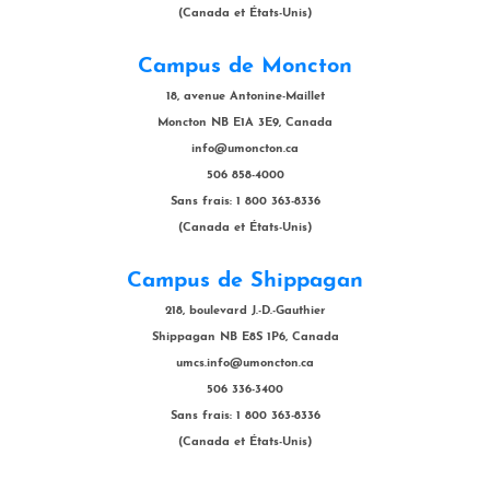
(Canada et États-Unis)
Campus de Moncton
18, avenue Antonine-Maillet
Moncton NB E1A 3E9, Canada
info@umoncton.ca
506 858-4000
Sans frais: 1 800 363-8336
(Canada et États-Unis)
Campus de Shippagan
218, boulevard J.-D.-Gauthier
Shippagan NB E8S 1P6, Canada
umcs.info@umoncton.ca
506 336-3400
Sans frais: 1 800 363-8336
(Canada et États-Unis)