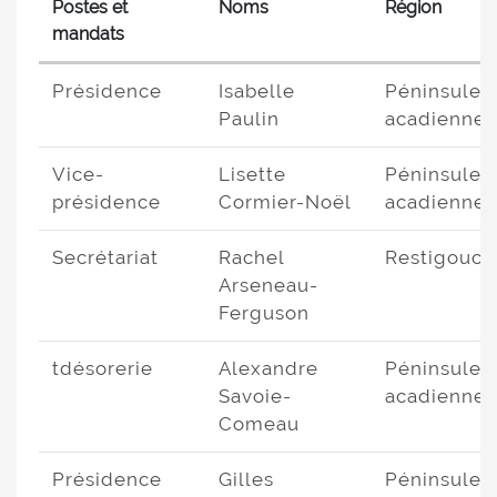
Postes et
Noms
Région
mandats
Présidence
Isabelle
Péninsule
Paulin
acadienne
Vice-
Lisette
Péninsule
présidence
Cormier-Noël
acadienne
Secrétariat
Rachel
Restigouch
Arseneau-
Ferguson
tdésorerie
Alexandre
Péninsule
Savoie-
acadienne
Comeau
Présidence
Gilles
Péninsule