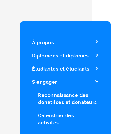
À propos
Diplômées et diplômés
Étudiantes et étudiants
S'engager
Reconnaissance des
donatrices et donateurs
Calendrier des
activités