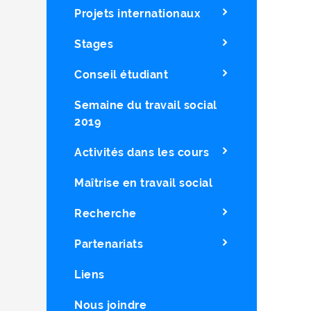
Projets internationaux
Stages
Conseil étudiant
Semaine du travail social
2019
Activités dans les cours
Maîtrise en travail social
Recherche
Partenariats
Liens
Nous joindre