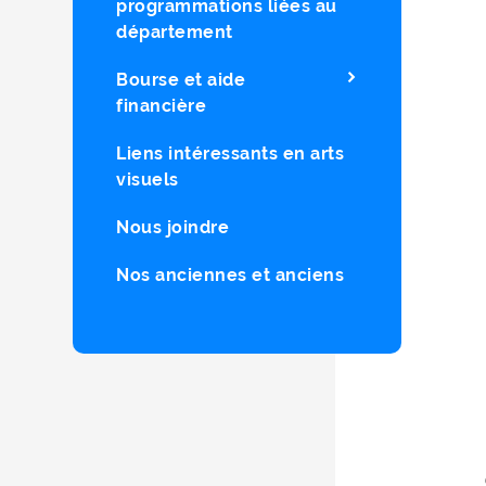
programmations liées au
département
Bourse et aide
financière
Liens intéressants en arts
visuels
Nous joindre
Nos anciennes et anciens