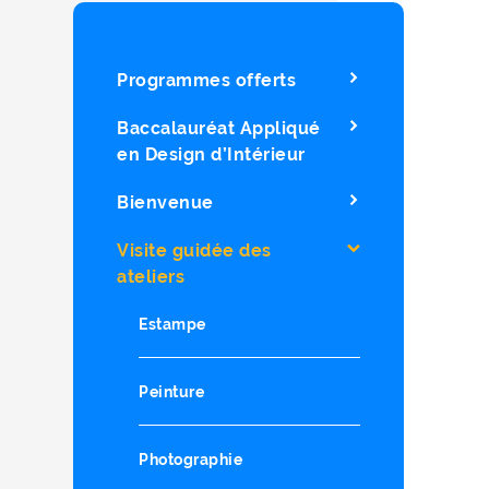
Programmes offerts
Baccalauréat Appliqué
en Design d’Intérieur
Bienvenue
Visite guidée des
ateliers
Estampe
Peinture
Photographie