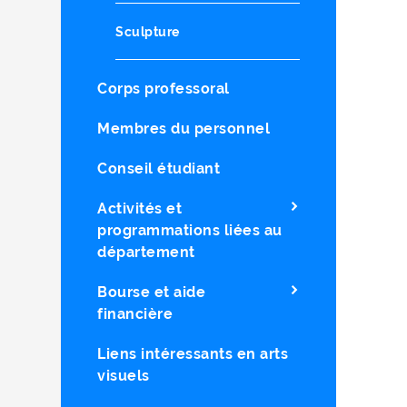
Sculpture
Corps professoral
Membres du personnel
Conseil étudiant
Activités et
programmations liées au
département
Bourse et aide
financière
Liens intéressants en arts
visuels