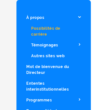
À propos
Possibilités de
carrière
Témoignages
Autres sites web
Mot de bienvenue du
Directeur
Ententes
interinstitutionnelles
Programmes