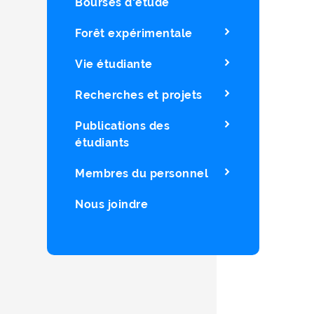
Bourses d'étude
Forêt expérimentale
Vie étudiante
Recherches et projets
Publications des
étudiants
Membres du personnel
Nous joindre