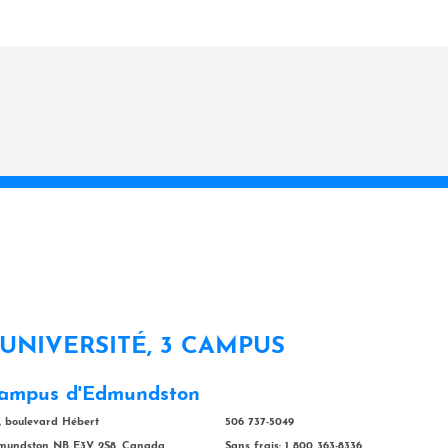
 UNIVERSITÉ, 3 CAMPUS
ampus d'Edmundston
, boulevard Hébert
506 737-5049
mundston NB E3V 2S8, Canada
Sans frais: 1 800 363-8336