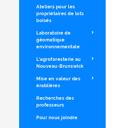
Ateliers pour les
propriétaires de lots
boisés
Laboratoire de
géomatique
environnementale
L'agroforesterie au
Nouveau-Brunswick
Mise en valeur des
érablières
Recherches des
professeurs
Pour nous joindre