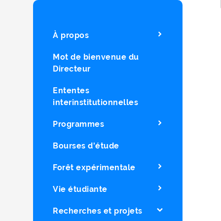
À propos
Mot de bienvenue du
Directeur
Ententes
interinstitutionnelles
Programmes
Bourses d'étude
Forêt expérimentale
Vie étudiante
Recherches et projets