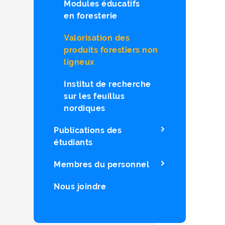
Modules éducatifs
en foresterie
Valorisation des
produits forestiers non
ligneux
Institut de recherche
sur les feuillus
nordiques
Publications des
étudiants
Membres du personnel
Nous joindre