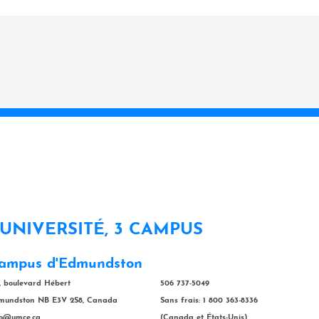
 UNIVERSITÉ, 3 CAMPUS
ampus d'Edmundston
, boulevard Hébert
506 737-5049
mundston NB E3V 2S8, Canada
Sans frais: 1 800 363-8336
fo@umce.ca
(Canada et États-Unis)