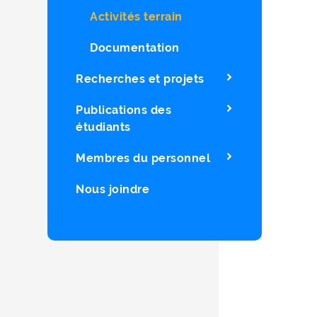
Activités terrain
Documentation
Recherches et projets
Publications des
étudiants
Membres du personnel
Nous joindre