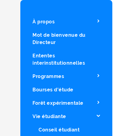
À propos
Mot de bienvenue du
Directeur
Ententes
interinstitutionnelles
Programmes
Bourses d'étude
Forêt expérimentale
Vie étudiante
Conseil étudiant