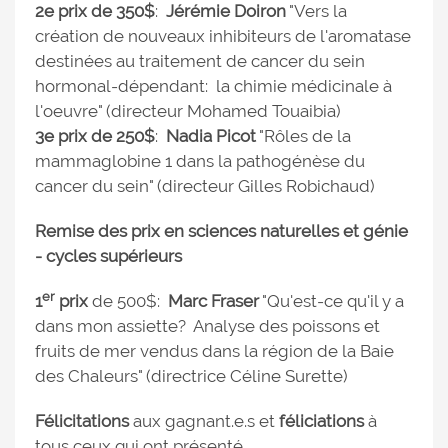
2e prix de 350$
:
Jérémie Doiron
"Vers la
création de nouveaux inhibiteurs de l'aromatase
destinées au traitement de cancer du sein
hormonal-dépendant: la chimie médicinale à
l'oeuvre" (directeur Mohamed Touaibia)
3e prix de 250$
:
Nadia Picot
"Rôles de la
mammaglobine 1 dans la pathogénèse du
cancer du sein" (directeur Gilles Robichaud)
Remise des prix en sciences naturelles et génie
- cycles supérieurs
er
1
prix
de 500$:
Marc Fraser
"Qu'est-ce qu'il y a
dans mon assiette? Analyse des poissons et
fruits de mer vendus dans la région de la Baie
des Chaleurs" (directrice Céline Surette)
Félicitations
aux gagnant.e.s et
féliciations
à
tous ceux qui ont présenté.