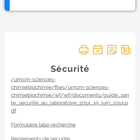
Sécurité
/umcm-sciences-
chimiebiochimie/files/umcm-sciences-
chimiebiochimie/wf/wf/documents/guide_san
te_securite_au_laboratoire_2014_19_juin_2014.p
df
Formulaire labo recherche
Règlements de sécurité