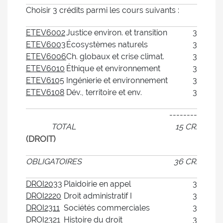
Choisir 3 crédits parmi les cours suivants :
ETEV6002
Justice environ. et transition
3
ETEV6003
Écosystèmes naturels
3
ETEV6006
Ch. globaux et crise climat.
3
ETEV6010
Éthique et environnement
3
ETEV6105
Ingénierie et environnement
3
ETEV6108
Dév., territoire et env.
3
--------
TOTAL
15 CR.
(DROIT)
OBLIGATOIRES
36 CR.
DROI2033
Plaidoirie en appel
3
DROI2220
Droit administratif I
3
DROI2311
Sociétés commerciales
3
DROI2321
Histoire du droit
3