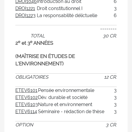
DROI1046
Introduction au droit
6
DROI1221
Droit constitutionnel I
3
DROI1223
La responsabilité délictuelle
6
--------
TOTAL
30 CR.
e
e
2
et 3
ANNÉES
(MAÎTRISE EN ÉTUDES DE
L'ENVIRONNEMENT)
OBLIGATOIRES
12 CR.
ETEV6101
Pensée environnementale
3
ETEV6102
Dév. durable et société
3
ETEV6103
Nature et environnement
3
ETEV6114
Séminaire - rédaction de thèse
3
OPTION
3 CR.