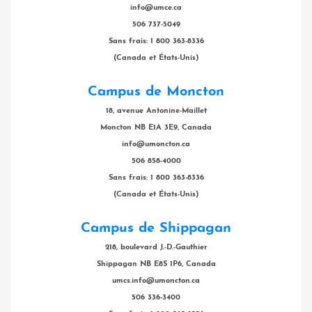
info@umce.ca
506 737-5049
Sans frais: 1 800 363-8336
(Canada et États-Unis)
Campus de Moncton
18, avenue Antonine-Maillet
Moncton NB E1A 3E9, Canada
info@umoncton.ca
506 858-4000
Sans frais: 1 800 363-8336
(Canada et États-Unis)
Campus de Shippagan
218, boulevard J.-D.-Gauthier
Shippagan NB E8S 1P6, Canada
umcs.info@umoncton.ca
506 336-3400