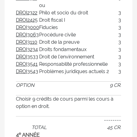
ou
DROI2322
Philo et socio du droit
3
DROI2425
Droit fiscal I
3
DROI3000
Fiducies
3
DROI3063
Procédure civile
3
DROI3110
Droit de la preuve
3
DROI3234
Droits fondamentaux
3
DROI3533
Droit de l'environnement
3
DROI3541
Responsabilité professionnelle
3
DROI3543
Problèmes juridiques actuels 2
3
OPTION
9 CR.
Choisir 9 crédits de cours parmi les cours à
option en droit.
--------
TOTAL
45 CR.
e
4
ANNÉE