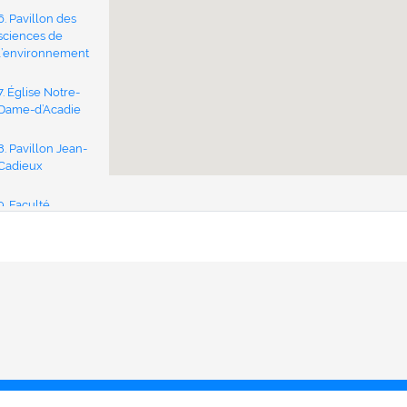
6. Pavillon des
sciences de
l’environnement
7. Église Notre-
Dame-d’Acadie
8. Pavillon Jean-
Cadieux
9. Faculté
d’ingénierie
10. Résidence
Lafrance
11. Maison Massey
12. Pavillon Adrien-
J.-Cormier