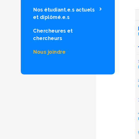
Nos étudiant.e.s actuels
et diplômé.e.s
Chercheures et
chercheurs
Nous joindre