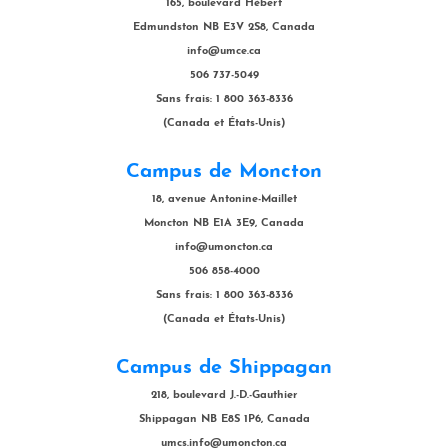
165, boulevard Hébert
Edmundston NB E3V 2S8, Canada
info@umce.ca
506 737-5049
Sans frais: 1 800 363-8336
(Canada et États-Unis)
Campus de Moncton
18, avenue Antonine-Maillet
Moncton NB E1A 3E9, Canada
info@umoncton.ca
506 858-4000
Sans frais: 1 800 363-8336
(Canada et États-Unis)
Campus de Shippagan
218, boulevard J.-D.-Gauthier
Shippagan NB E8S 1P6, Canada
umcs.info@umoncton.ca