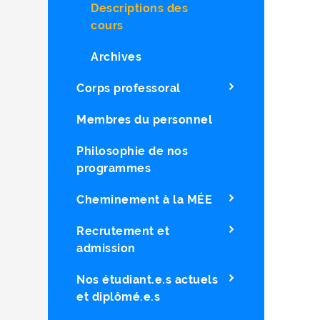
Descriptions des
cours
Archives
Corps professoral
Membres du personnel
Philosophie de nos
programmes
Cheminement à la MÉE
Recrutement et
admission
Nos étudiant.e.s actuels
et diplômé.e.s