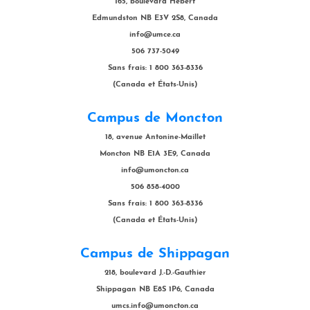
165, boulevard Hébert
Edmundston NB E3V 2S8, Canada
info@umce.ca
506 737-5049
Sans frais: 1 800 363-8336
(Canada et États-Unis)
Campus de Moncton
18, avenue Antonine-Maillet
Moncton NB E1A 3E9, Canada
info@umoncton.ca
506 858-4000
Sans frais: 1 800 363-8336
(Canada et États-Unis)
Campus de Shippagan
218, boulevard J.-D.-Gauthier
Shippagan NB E8S 1P6, Canada
umcs.info@umoncton.ca