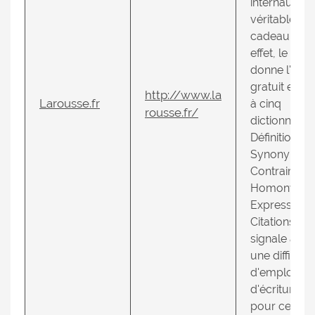
internautes 
véritable
cadeau. En
effet, le site
donne l'acc
gratuit en li
http://www.la
Larousse.fr
à cinq
rousse.fr/
dictionnaires
Définitions,
Synonymes 
Contraires,
Homonymes
Expressions
Citations. On
signale auss
une difficult
d'emploi ou
d'écriture
pour certain