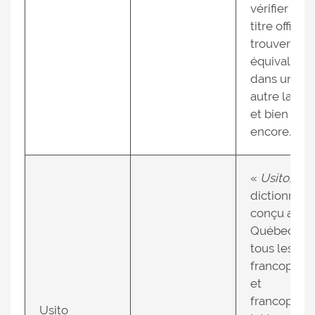
vérifier un
titre officiel,
trouver un
équivalent
dans une
autre langu
et bien plus
encore. »
«
Usito
, un
dictionnair
conçu au
Québec po
tous les
francophon
et
francophile
Usito