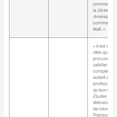
somme, c'es
la
Dictée de
Amériques
comme si o
était. »
« Il est de c
sites qui
procurent u
satisfaction
complète
autant aux
professeurs
qu'aux élève
Études
littéraires
es
de ceux-là.
Précisons qu'