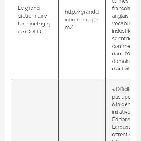
termes
Le grand
français et
http://grandd
dictionnaire
anglais du
ictionnaire.co
terminologiq
vocabulaire
m/
industriel,
ue
(OQLF)
scientifique 
commercial
dans 200
domaines
d’activité ».
« Difficile de
pas applaud
à la génére
initiative des
Éditions
Larousse, q
offrent ici au