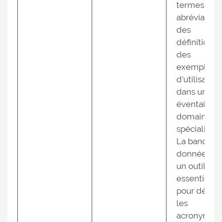
termes, de
abréviations
des
définitions 
des
exemples
d’utilisation
dans un lar
éventail de
domaines
spécialisés.
La banque 
données es
un outil
essentiel
pour décod
les
acronymes,