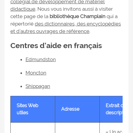
collégial de développement de matériel
didactique
. Nous vous invitons aussi à visiter
cette page de la
bibliothèque Champlain
qui a
répertorié
des dictionnaires, des encyclopédies
et d'autres ouvrages de référence
.
Centres d’aide en français
Edmundston
Moncton
Shippagan
Sites Web
Extrait de la
Adresse
utiles
description
« Un accès