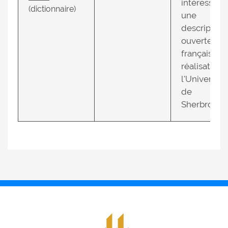
intéressés 
(dictionnaire)
une
description
ouverte du
français. U
réalisation 
l'Université
de
Sherbrooke.