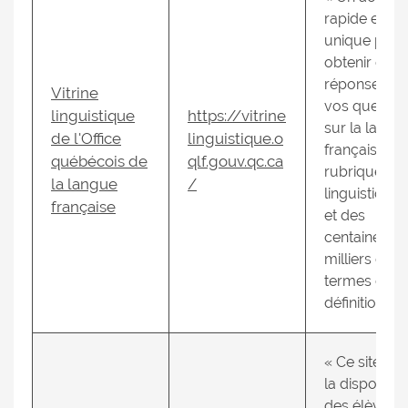
rapide et
unique pour
obtenir des
réponses à
Vitrine
vos questio
linguistique
https://vitrine
sur la langu
de l'Office
linguistique.o
française, d
québécois de
qlf.gouv.qc.ca
rubriques
la langue
/
linguistiques
française
et des
centaines d
milliers de
termes et d
définitions. »
« Ce site me
la dispositio
des élèves e