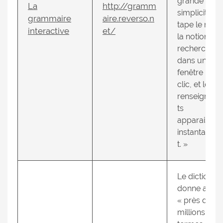
grande
La
http://gramm
simplicité. O
grammaire
aire.reverso.n
tape le mot
interactive
et/
la notion
recherchée
dans une
fenêtre : un
clic, et les
renseignem
ts
apparaissen
instantaném
t. »
Le dictionna
donne accès
« près de 3
millions de