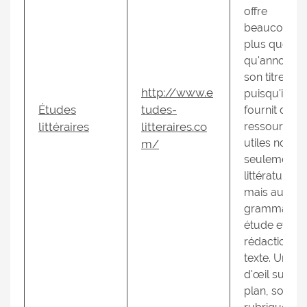
offre
beaucoup
plus que ce
qu'annonce
son titre,
http://www.e
puisqu'il
Études
tudes-
fournit des
littéraires
litteraires.co
ressources
utiles non
m/
seulement e
littérature,
mais aussi e
grammaire, 
étude et
rédaction d
texte. Un co
d'œil sur le
plan, sous l