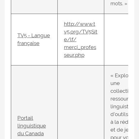
mots. »
http://www.t
v5.org/TV5Sit
TV5 - Langue
e/lf/
française
merci_profes
seur.php
« Explorez
une
collection 
ressources
linguistique
d’outils d'a
Portail
à la rédacti
linguistique
et de jeux
du Canada
pour vous