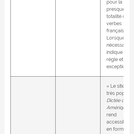
pour la
presque
totalité des
verbes
français.
Lorsque
nécessaire, 
indique la
règle et les
exceptions. 
« Le site de 
très populai
Dictée des
Amériques
rend
accessibles,
en format P