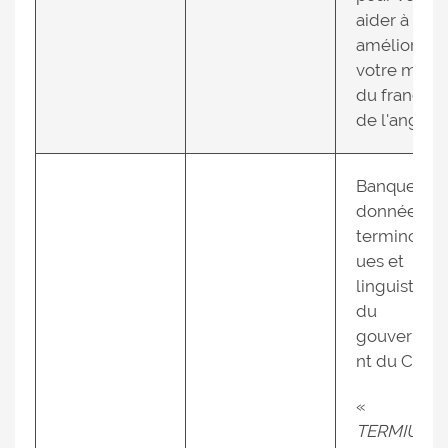
aider à
améliorer
votre maîtr
du français 
de l'anglais.
Banque de
données
terminolog
ues et
linguistiqu
du
gouvernem
nt du Cana
«
TERMIUMP