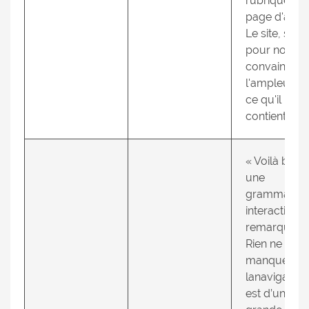
rubrique de 
page d'accu
Le site, suffit
pour nous
convaincre 
l'ampleur d
ce qu'il
contient. »
« Voilà bien
une
grammaire
interactive
remarquabl
Rien ne
manque et
lanavigation
est d’une