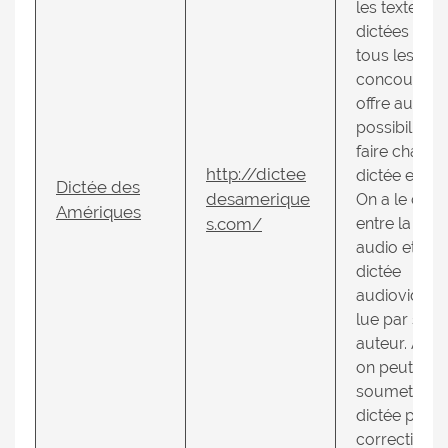
les textes d
dictées de
tous les
concours. Il
offre aussi l
possibilité d
faire chaque
http://dictee
dictée en lig
Dictée des
desamerique
On a le choi
Amériques
s.com/
entre la dict
audio et la
dictée
audiovidéo,
lue par son
auteur. À la f
on peut
soumettre s
dictée pour
correction. 