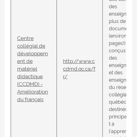
des
enseignants
plus de 110
documents
(environ 60
Centre
pages!)
collégial de
conçus par
développem
des
ent de
http://www.c
enseignante
matériel
cdmd.qc.ca/f
et des
didactique
r/
enseignants
(CCDMD) -
du réseau
Amélioration
collégial
du français
québécois, 
destinés
principalem
t à
l'apprentiss