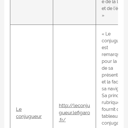
e de la lang
et de l'écritu
»
« Le
conjugueur
est
remarquabl
pour la clart
de sa
présentation
et la facilité
sa navigatio
Sa principal
rubrique
http://leconju
Le
fournit des
gueur.lefigaro
conjugueur
tableaux de
.fr/
conjugaison