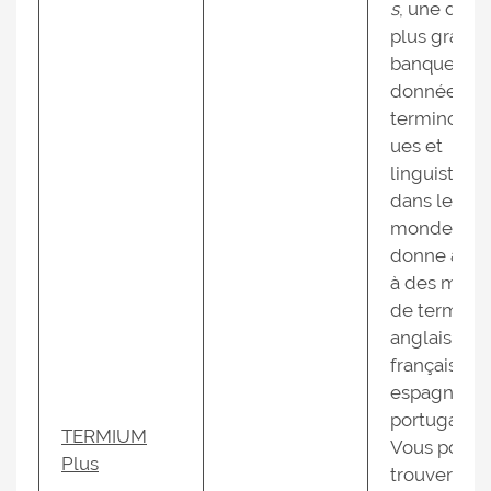
s
, une des
plus grand
banques de
données
terminolog
ues et
linguistiqu
dans le
monde, vo
donne accè
à des milli
de termes 
anglais,
français,
espagnol et
portugais.
TERMIUM
Vous pouve
Plus
trouver des