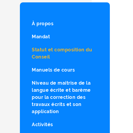
À propos
Mandat
Statut et composition du
Conseil
Manuels de cours
Niveau de maitrise de la
langue écrite et barème
pour la correction des
travaux écrits et son
application
Activités