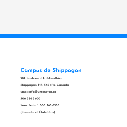
Campus de Shippagan
218, boulevard J.-D.-Gauthier
Shippagan NB E8S 1P6, Canada
umcs.info@umoncton.ca
506 336-3400
Sans frais: 1 800 363-8336
(Canada et États-Unis)