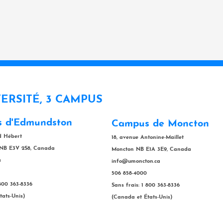
VERSITÉ, 3 CAMPUS
 d'Edmundston
Campus de Moncton
rd Hébert
18, avenue Antonine-Maillet
NB E3V 2S8, Canada
Moncton NB E1A 3E9, Canada
a
info@umoncton.ca
506 858-4000
 800 363-8336
Sans frais: 1 800 363-8336
tats-Unis)
(Canada et États-Unis)