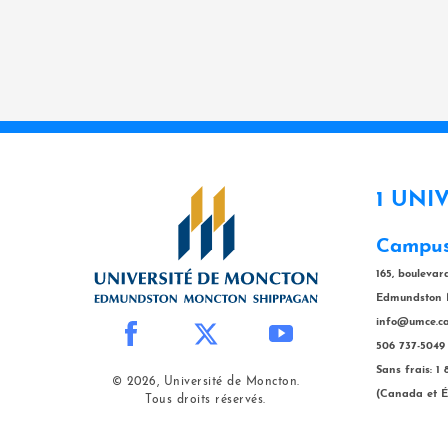
1 UNI
Campus
165, bouleva
Edmundston 
info@umce.c
506 737-5049
Sans frais: 1
© 2026, Université de Moncton.
(Canada et É
Tous droits réservés.