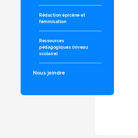
Rédaction épicène et
féminisation
Ressources
pédagogiques (niveau
scolaire)
Nous joindre