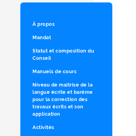
À propos
Mandat
Statut et composition du
Conseil
Manuels de cours
Niveau de maitrise de la
langue écrite et barème
pour la correction des
travaux écrits et son
application
Activités