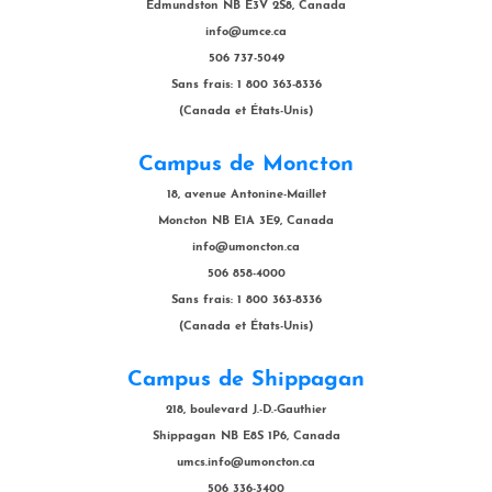
Edmundston NB E3V 2S8, Canada
info@umce.ca
506 737-5049
Sans frais: 1 800 363-8336
(Canada et États-Unis)
Campus de Moncton
18, avenue Antonine-Maillet
Moncton NB E1A 3E9, Canada
info@umoncton.ca
506 858-4000
Sans frais: 1 800 363-8336
(Canada et États-Unis)
Campus de Shippagan
218, boulevard J.-D.-Gauthier
Shippagan NB E8S 1P6, Canada
umcs.info@umoncton.ca
506 336-3400