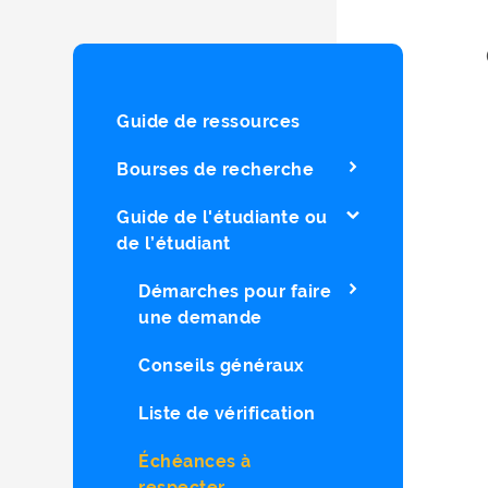
Guide de ressources
Bourses de recherche
Guide de l'étudiante ou
de l’étudiant
Démarches pour faire
une demande
Conseils généraux
Liste de vérification
Échéances à
respecter