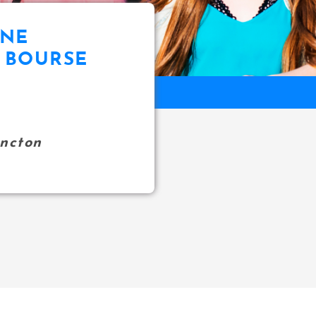
UNE
 BOURSE
oncton