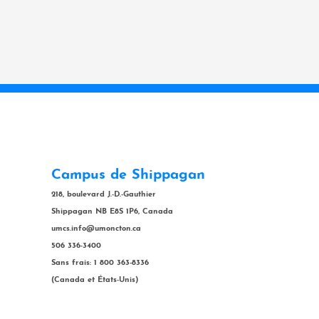
Campus de Shippagan
218, boulevard J.-D.-Gauthier
Shippagan NB E8S 1P6, Canada
umcs.info@umoncton.ca
506 336-3400
Sans frais: 1 800 363-8336
(Canada et États-Unis)