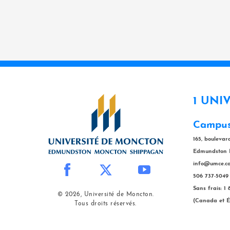
1 UNI
Campus
165, bouleva
Edmundston 
info@umce.c
506 737-5049
Sans frais: 1
© 2026, Université de Moncton.
(Canada et É
Tous droits réservés.