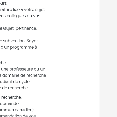
urs.
rature liée à votre sujet.
 vos collègues ou vos
 (sujet, pertinence,
e subvention. Soyez
ent d’un programme à
che.
ar une professeure ou un
re domaine de recherche
udiant de cycle
 de recherche.
e recherche.
e demande.
commun canadien).
ommandation de vos