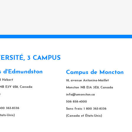
VERSITÉ, 3 CAMPUS
 d'Edmundston
Campus de Moncton
rd Hébert
18, avenue Antonine-Maillet
NB E3V 2S8, Canada
Moncton NB E1A 3E9, Canada
a
info@umoncton.ca
506 858-4000
 800 363-8336
Sans frais: 1 800 363-8336
tats-Unis)
(Canada et États-Unis)