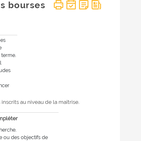
es bourses
des
e
g terme.
l
tudes
ncer
nscrits au niveau de la maîtrise.
mpléter
cherche.
e ou des objectifs de