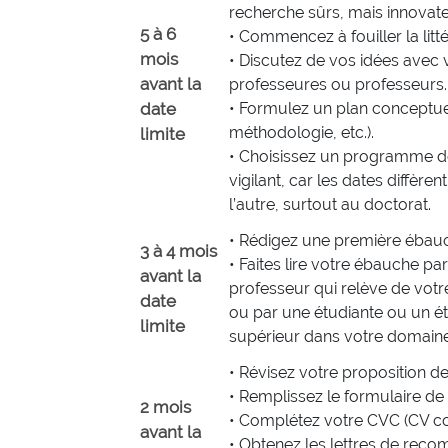
recherche sûrs, mais innovate
5 à 6
• Commencez à fouiller la litté
mois
• Discutez de vos idées avec
avant la
professeures ou professeurs.
date
• Formulez un plan conceptuel
méthodologie, etc.).
limite
• Choisissez un programme d
vigilant, car les dates diffèr
l’autre, surtout au doctorat.
• Rédigez une première ébau
3 à 4 mois
• Faites lire votre ébauche p
avant la
professeur qui relève de vot
date
ou par une étudiante ou un ét
limite
supérieur dans votre domaine
• Révisez votre proposition d
• Remplissez le formulaire d
2 mois
• Complétez votre CVC (CV 
avant la
• Obtenez les lettres de rec